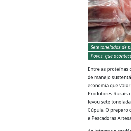
Sete toneladas de 
Povos, que acontece
Entre as proteínas 
de manejo sustentá
economia que valori
Produtores Rurais d
levou sete tonelada
Cúpula. O preparo 
e Pescadoras Artesan
Ao integrar o card