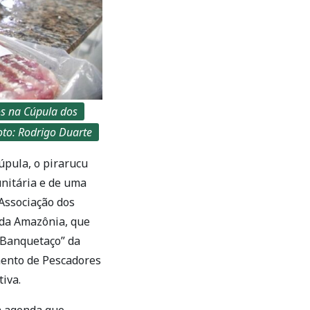
s na Cúpula dos
oto: Rodrigo Duarte
úpula, o pirarucu
nitária e de uma
 Associação dos
 da Amazônia, que
 “Banquetaço” da
mento de Pescadores
tiva.
a agenda que