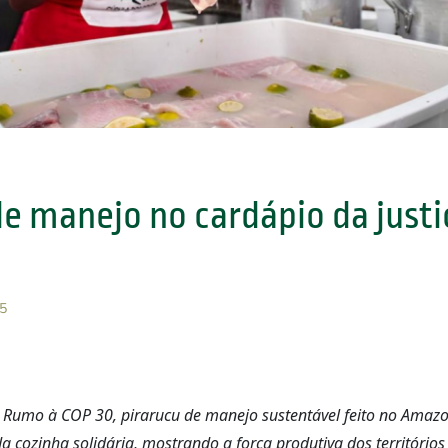
de manejo no cardápio da justi
5
 Rumo à COP 30, pirarucu de manejo sustentável feito no Amaz
a cozinha solidária, mostrando a força produtiva dos território