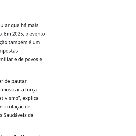
pular que há mais
. Em 2025, o evento
tação também é um
compostas
miliar e de povos e
er de pautar
 mostrar a força
ativismo”, explica
rticulação de
es Saudáveis da