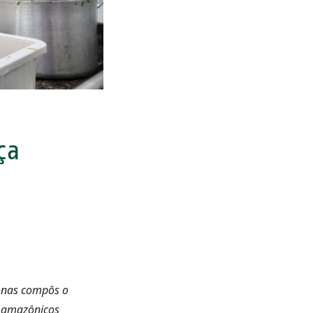
ça
onas compôs o
s amazônicos