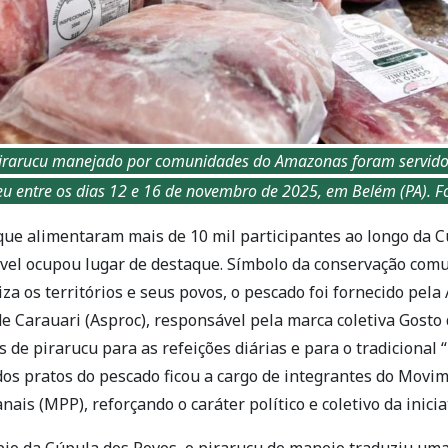
pirarucu manejado por comunidades do Amazonas foram servido
u entre os dias 12 e 16 de novembro de 2025, em Belém (PA). F
que alimentaram mais de 10 mil participantes ao longo da C
vel ocupou lugar de destaque. Símbolo da conservação comu
za os territórios e seus povos, o pescado foi fornecido pela
e Carauari (Asproc), responsável pela marca coletiva Gosto
s de pirarucu para as refeições diárias e para o tradicional
dos pratos do pescado ficou a cargo de integrantes do Movi
ais (MPP), reforçando o caráter político e coletivo da inicia
ápio da Cúpula dos Povos, o pirarucu de manejo traduziu um