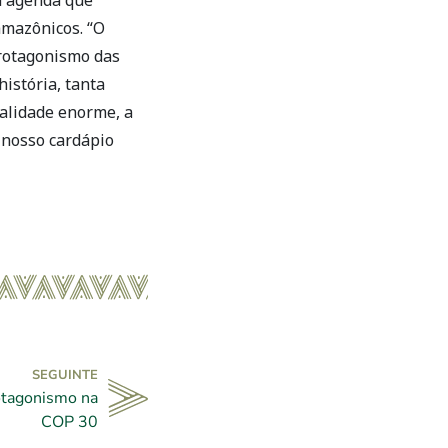
 amazônicos. “O
protagonismo das
istória, tanta
alidade enorme, a
 nosso cardápio
SEGUINTE
otagonismo na
COP 30