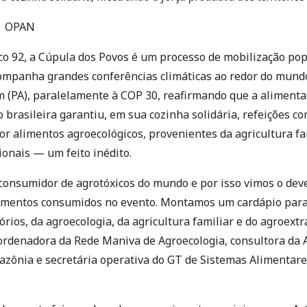
 | OPAN
Eco 92, a Cúpula dos Povos é um processo de mobilização po
ompanha grandes conferências climáticas ao redor do mundo
 (PA), paralelamente à COP 30, reafirmando que a alimen
ão brasileira garantiu, em sua cozinha solidária, refeições 
r alimentos agroecológicos, provenientes da agricultura fa
onais — um feito inédito.
 consumidor de agrotóxicos do mundo e por isso vimos o dev
limentos consumidos no evento. Montamos um cardápio para
órios, da agroecologia, da agricultura familiar e do agroextr
ordenadora da Rede Maniva de Agroecologia, consultora da A
azônia e secretária operativa do GT de Sistemas Alimentar