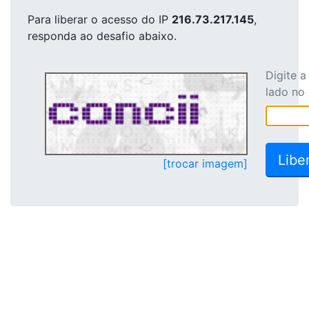
Para liberar o acesso
do IP
216.73.217.145
,
responda ao desafio abaixo.
Digite 
lado no
[trocar imagem]