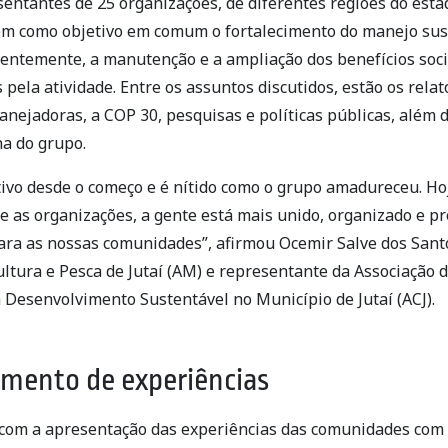
entantes de 25 organizações, de diferentes regiões do estad
êm como objetivo em comum o fortalecimento do manejo sus
uentemente, a manutenção e a ampliação dos benefícios soc
pela atividade. Entre os assuntos discutidos, estão os relat
ejadoras, a COP 30, pesquisas e políticas públicas, além 
na do grupo.
tivo desde o começo e é nítido como o grupo amadureceu. Ho
re as organizações, a gente está mais unido, organizado e p
ara as nossas comunidades”, afirmou Ocemir Salve dos Santo
ltura e Pesca de Jutaí (AM) e representante da Associação 
Desenvolvimento Sustentável no Município de Jutaí (ACJ).
mento de experiências
com a apresentação das experiências das comunidades com