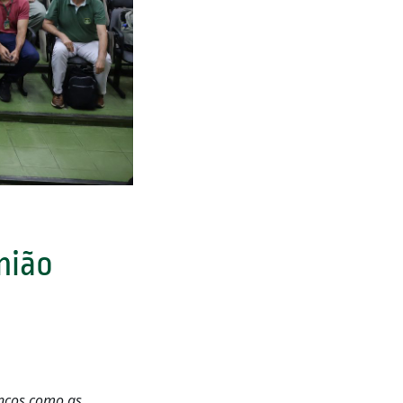
nião
anços como as