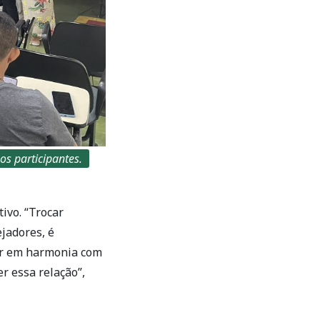
s participantes.
ivo. “Trocar
jadores, é
er em harmonia com
r essa relação”,