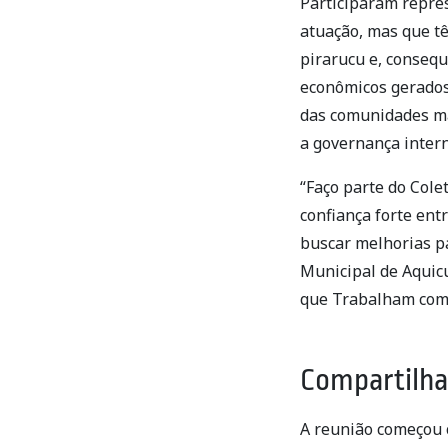
Participaram repres
atuação, mas que t
pirarucu e, conseq
econômicos gerados 
das comunidades man
a governança inter
“Faço parte do Cole
confiança forte ent
buscar melhorias p
Municipal de Aquicu
que Trabalham com 
Compartilha
A reunião começou 