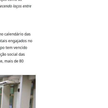
lecendo laços entre
no calendário das
ntais engajados no
upo tem vencido
ção social das
e, mais de 80