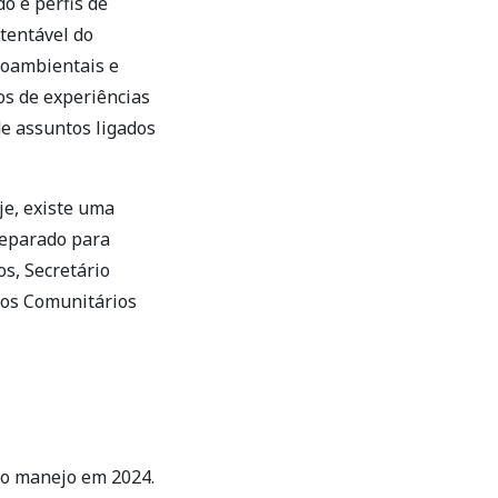
o e perfis de
tentável do
ioambientais e
os de experiências
de assuntos ligados
je, existe uma
reparado para
s, Secretário
dos Comunitários
 o manejo em 2024.