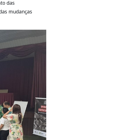
to das
s das mudanças