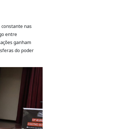
a constante nas
go entre
e ações ganham
esferas do poder