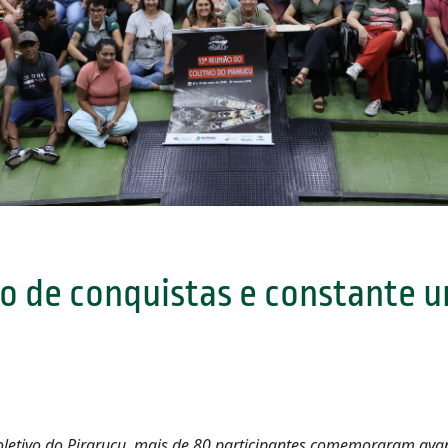
o de conquistas e constante u
oletivo do Pirarucu, mais de 80 participantes comemoraram av