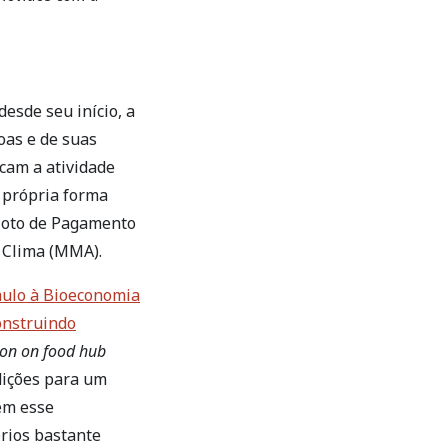
esde seu início, a
oas e de suas
ocam a atividade
 própria forma
iloto de Pagamento
 Clima (MMA).
mulo à Bioeconomia
onstruindo
ion on food hub
dições para um
tem esse
rios bastante