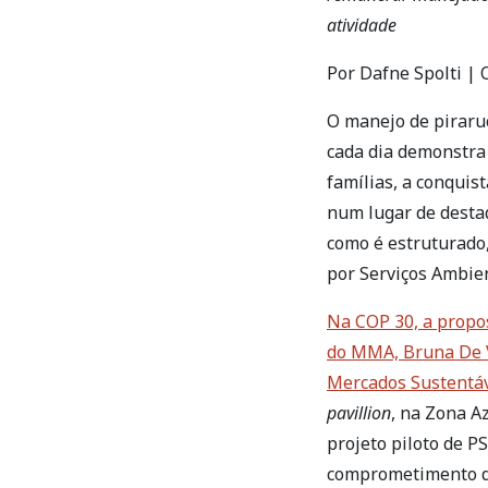
atividade
Por Dafne Spolti |
O manejo de piraruc
cada dia demonstra 
famílias, a conquis
num lugar de desta
como é estruturado
por Serviços Ambie
Na COP 30, a propo
do MMA, Bruna De V
Mercados Sustentáv
pavillion
, na Zona A
projeto piloto de P
comprometimento da