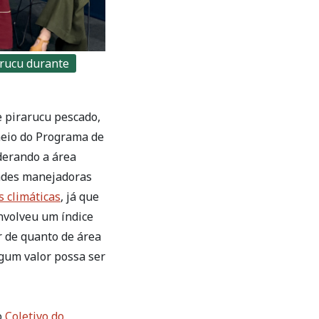
arucu durante
e pirarucu pescado,
meio do Programa de
derando a área
dades manejadoras
 climáticas
, já que
envolveu um índice
r de quanto de área
lgum valor possa ser
o
Coletivo do