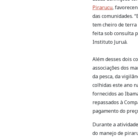
Pirarucu
, favorece
das comunidades. “E
tem cheiro de terra
feita sob consulta 
Instituto Juruá.
Além desses dois c
associações dos ma
da pesca, da vigilâ
colhidas este ano n
fornecidos ao Ibama
repassados à Compa
pagamento do preço
Durante a atividade
do manejo de pirar