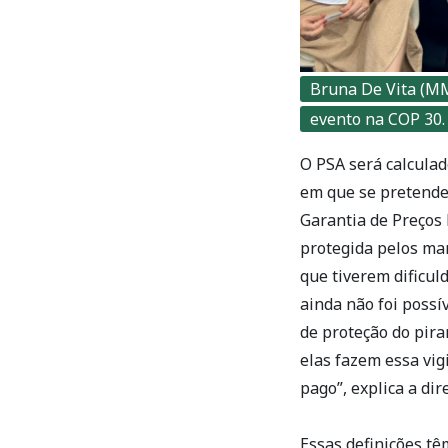
Bruna De Vita (MM
evento na COP 30.
O PSA será calculad
em que se pretende
Garantia de Preços
protegida pelos ma
que tiverem dificul
ainda não foi possí
de proteção do pira
elas fazem essa vig
pago”, explica a dir
Essas definições t