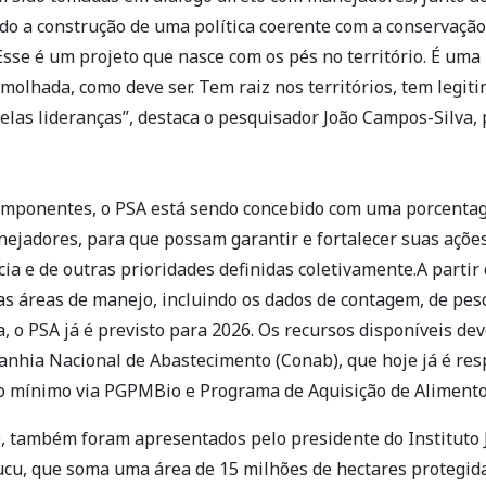
ndo a construção de uma política coerente com a conservação
sse é um projeto que nasce com os pés no território. É uma 
 molhada, como deve ser. Tem raiz nos territórios, tem legit
pelas lideranças”, destaca o pesquisador João Campos-Silva,
omponentes, o PSA está sendo concebido com uma porcenta
nejadores, para que possam garantir e fortalecer suas açõ
ncia e de outras prioridades definidas coletivamente.A parti
as áreas de manejo, incluindo os dados de contagem, de pes
, o PSA já é previsto para 2026. Os recursos disponíveis de
nhia Nacional de Abastecimento (Conab), que hoje já é res
 mínimo via PGPMBio e Programa de Aquisição de Alimentos
, também foram apresentados pelo presidente do Instituto 
ucu, que soma uma área de 15 milhões de hectares protegid