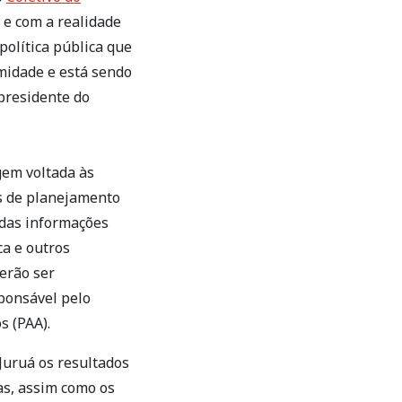
 e com a realidade
política pública que
imidade e está sendo
 presidente do
gem voltada às
es de planejamento
r das informações
ca e outros
verão ser
ponsável pelo
 (PAA).
Juruá os resultados
as, assim como os