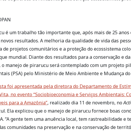
 OPAN
u é um trabalho tão importante que, após mais de 25 anos d
novos resultados. A melhoria da qualidade de vida das pess
ta de projetos comunitários e a proteção do ecossistema col
que mundial. Diante dos resultados para a conservação e da
, o manejo de pirarucu será contemplado com um projeto p
ntais (PSA) pelo Ministério de Meio Ambiente e Mudança do
sta foi apresentada pela diretora do Departamento de Estí
ita, no evento “Sociobioeconomia e Serviços Ambientais: C
eis para a Amazônia”
, realizado dia 11 de novembro, no
Act
zul. Ela explicou que o manejo de pirarucu fornece boas con
SA. “A gente tem uma anuência local, tem rastreabilidade e 
s comunidades na preservação e na conservação de territó