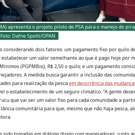
A) apresenta o projeto piloto de PSA para o manejo do pir
 Foto: Dafne Spolti/OPAN
o considerando dois fatores: um pagamento fixo por quilo d
 estabelecer um valor semelhante ao que é pago hoje por 
 Mínimos (PGPMBio), R$ 2,50 o quilo; e um pagamento consi
nejadores. A medida busca garantir a inclusão das comuni
dades para realização da pesca
em decorrência das mudanças
vel o estabelecimento de um seguro climático. “A gente des
rucu que vai ser um valor fixo para cada comunidade a parti
ilância comunitária para que, mesmo que não haja pesca, a
etora.
êm sido tomadas em diálogo direto com manejadores, junto a