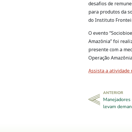
desafios de remuner
para produtos da s
do Instituto Fronte
O evento “Sociobio
Amazônia” foi real
presente com a med
Operação Amazônia 
Assista a atividade 
ANTERIOR
Manejadores 
levam demanda